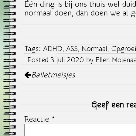
Één ding is bij ons thuis wel dui
normaal doen, dan doen we al 
Tags:
ADHD
,
ASS
,
Normaal
,
Opgroe
Posted 3 juli 2020 by Ellen Molenaa
Post
Balletmeisjes
navigation
Geef een rea
Reactie
*