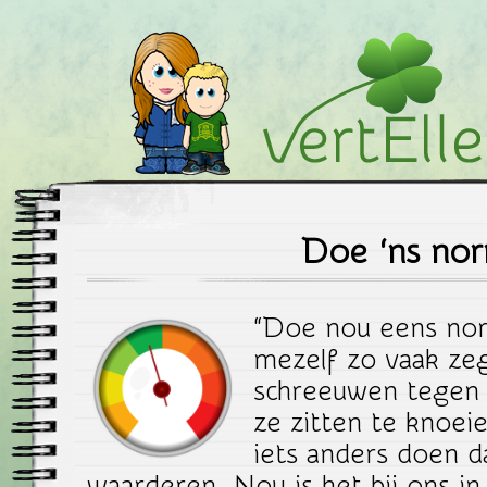
vertEllen.nu
Doe ‘ns nor
“Doe nou eens norm
mezelf zo vaak zeg
schreeuwen tegen m
ze zitten te knoei
iets anders doen da
waarderen. Nou is het bij ons in